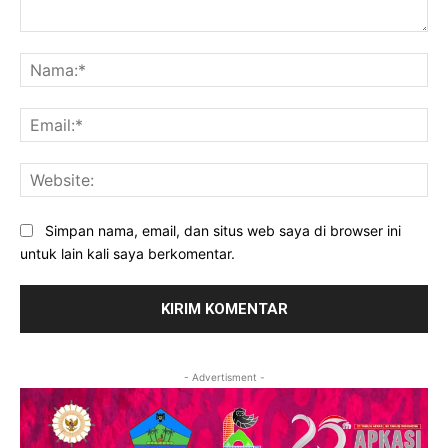
Komentar:
Na
Ema
Web
Simpan nama, email, dan situs web saya di browser ini
untuk lain kali saya berkomentar.
- Advertisment -