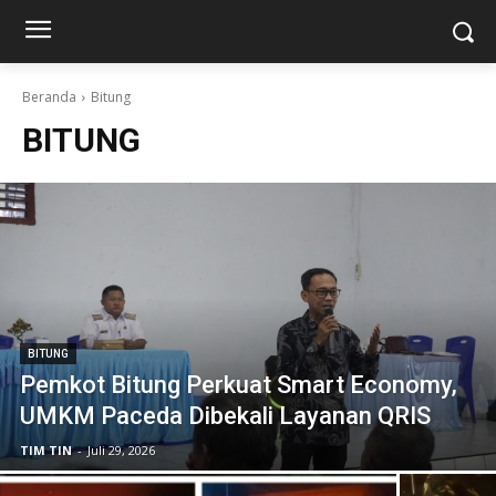
Beranda
Bitung
BITUNG
BITUNG
Pemkot Bitung Perkuat Smart Economy,
UMKM Paceda Dibekali Layanan QRIS
TIM TIN
-
Juli 29, 2026