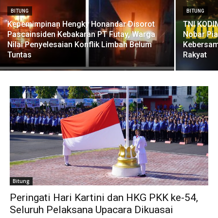
BITUNG
BITUNG
Kepemimpinan Hengky Honandar Disorot
TNI KODI
Pascainsiden Kebakaran PT Futay, Warga
Nobar Pia
Nilai Penyelesaian Konflik Limbah Belum
Kebersam
Tuntas
Rakyat
Bitung
Peringati Hari Kartini dan HKG PKK ke-54,
Seluruh Pelaksana Upacara Dikuasai