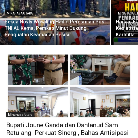
MINAHASA UTARA
MINAHASA U
Sekda Novly Wowiling Hadiri Peresmian Pos
Hadapi El
TNI AL Kema, Pemkab Minut Dukung
Kesiapsia
Penguatan Keamanan Pesisir
Karhutla
Minahasa Utara
Bupati Joune Ganda dan Danlanud Sam
Ratulangi Perkuat Sinergi, Bahas Antisipasi