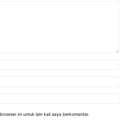
Nama:*
Email:*
Website:
rowser ini untuk lain kali saya berkomentar.