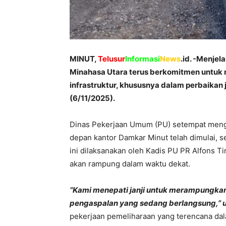
MINUT,
Telusur
Informasi
News
.id. -Menje
Minahasa Utara terus berkomitmen untuk
infrastruktur, khususnya dalam perbaikan 
(6/11/2025).
Dinas Pekerjaan Umum (PU) setempat meng
depan kantor Damkar Minut telah dimulai, 
ini dilaksanakan oleh Kadis PU PR Alfons 
akan rampung dalam waktu dekat.
“Kami menepati janji untuk merampungkan p
pengaspalan yang sedang berlangsung,” 
pekerjaan pemeliharaan yang terencana d