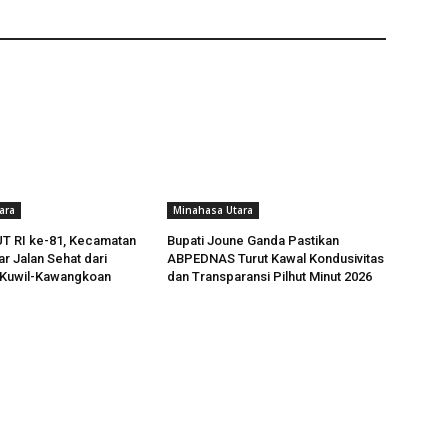
ara
Minahasa Utara
T RI ke-81, Kecamatan
Bupati Joune Ganda Pastikan
r Jalan Sehat dari
ABPEDNAS Turut Kawal Kondusivitas
Kuwil-Kawangkoan
dan Transparansi Pilhut Minut 2026