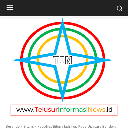
Beranda
Bitung
Kapolres Bitung Jadi Irup Pada Upacara Bendera