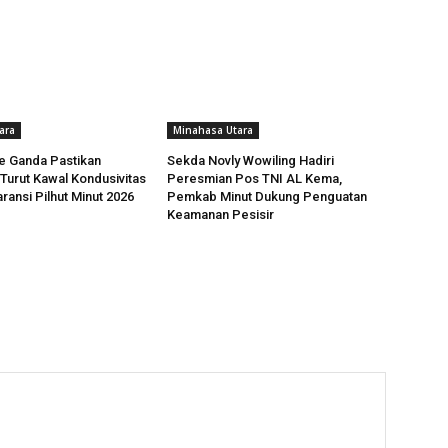
ara
Minahasa Utara
e Ganda Pastikan
Sekda Novly Wowiling Hadiri
urut Kawal Kondusivitas
Peresmian Pos TNI AL Kema,
ransi Pilhut Minut 2026
Pemkab Minut Dukung Penguatan
Keamanan Pesisir