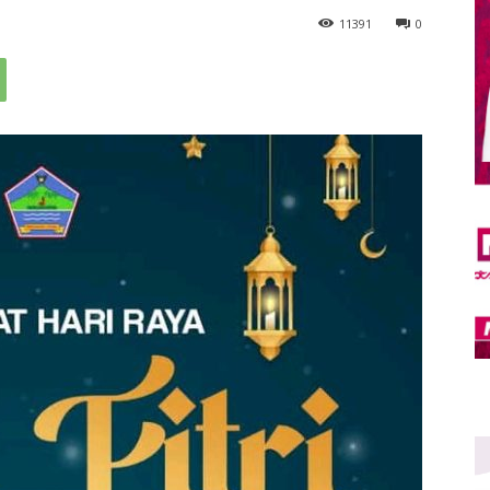
11
391
0