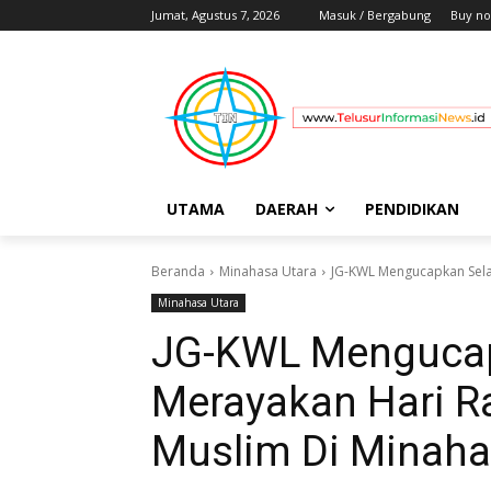
Jumat, Agustus 7, 2026
Masuk / Bergabung
Buy no
UTAMA
DAERAH
PENDIDIKAN
Beranda
Minahasa Utara
JG-KWL Mengucapkan Selam
Minahasa Utara
JG-KWL Menguca
Merayakan Hari Ra
Muslim Di Minaha