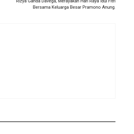
Rizya Ganda Davega, Merayakan Hari Raya Idul Fitri
Bersama Keluarga Besar Pramono Anung.