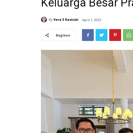
Keluarga Besar P
By
Vera E Kastubi
April 1, 2025
Bagikan