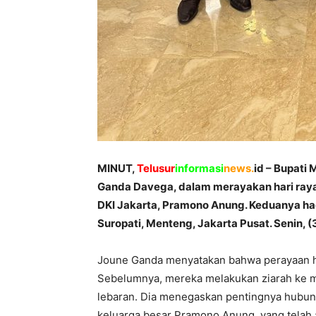
MINUT,
Telusur
informasi
news.
id – Bupati 
Ganda Davega, dalam merayakan hari raya 
DKI Jakarta, Pramono Anung. Keduanya hadi
Suropati, Menteng, Jakarta Pusat. Senin, (
Joune Ganda menyatakan bahwa perayaan hari
Sebelumnya, mereka melakukan ziarah ke
lebaran. Dia menegaskan pentingnya hubung
keluarga besar Pramono Anung, yang telah 