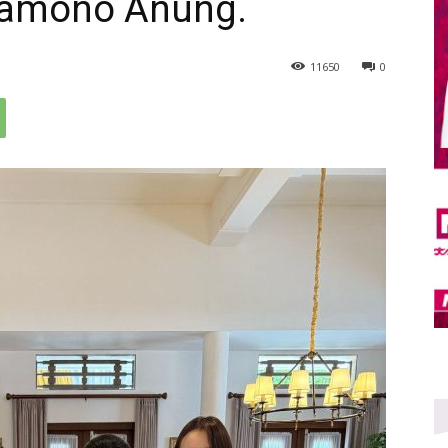
ramono Anung.
11
650
0