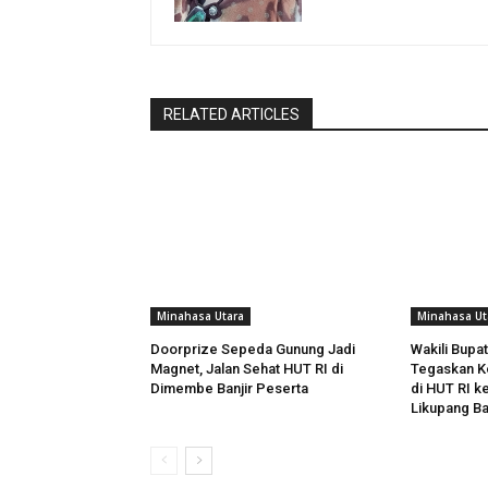
RELATED ARTICLES
Minahasa Utara
Minahasa Ut
Doorprize Sepeda Gunung Jadi
Wakili Bupa
Magnet, Jalan Sehat HUT RI di
Tegaskan K
Dimembe Banjir Peserta
di HUT RI k
Likupang Ba