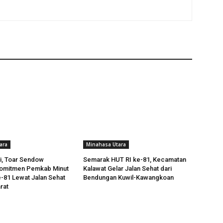
ara
Minahasa Utara
ti, Toar Sendow
Semarak HUT RI ke-81, Kecamatan
omitmen Pemkab Minut
Kalawat Gelar Jalan Sehat dari
e-81 Lewat Jalan Sehat
Bendungan Kuwil-Kawangkoan
rat