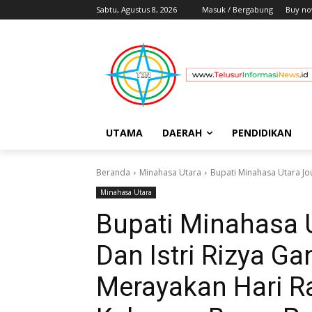
Sabtu, Agustus 8, 2026
Masuk / Bergabung
Buy no
UTAMA
DAERAH
PENDIDIKAN
Beranda
Minahasa Utara
Bupati Minahasa Utara Jo
Minahasa Utara
Bupati Minahasa 
Dan Istri Rizya G
Merayakan Hari Ra