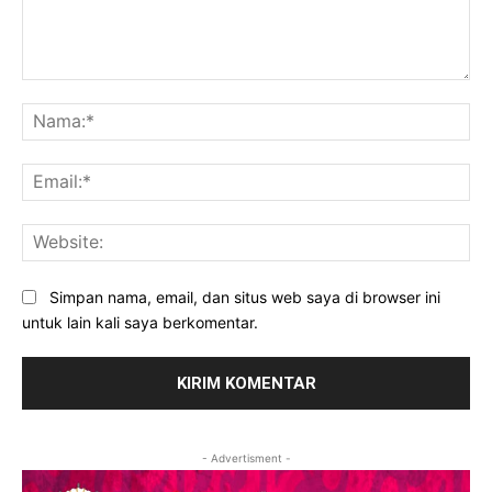
Komentar:
Na
Ema
Web
Simpan nama, email, dan situs web saya di browser ini
untuk lain kali saya berkomentar.
- Advertisment -