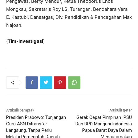
Pengawas, Berty Mendur, Ketua Theodorus Enos
Mongkau, Sekretaris Roy LS. Turangan, Bendahara Vera
E. Kastubi, Dansatgas, Div. Pendidikan & Pencegahan Max
Najoan.
(
Tim-Investigasi
)
Artikulli paraprak
Artikulli tjetër
Presiden Prabowo: Tunjangan
Gerak Cepat Pimpinan IPSU
Guru ASN Ditransfer
Dan DPD Manguni Indonesia
Langsung, Tanpa Perlu
Papua Barat Daya Dalam
Melalui Pemerintah Daerah
Mengutamakan