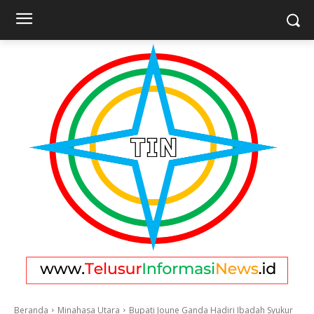
Beranda
Minahasa Utara
Bupati Joune Ganda Hadiri Ibadah Syukur