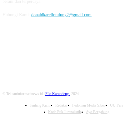
berani dan terpercaya.
Hubungi Kami:
donaldkarellotulung2@gmail.com
FOLLOW US
© Telusurinformasinews.id |
Filo Karundeng
| 2024
Tentang Kami
Redaksi
Pedoman Media Siber
UU Pers
Kode Etik Juranalistik
Ayo Bergabung