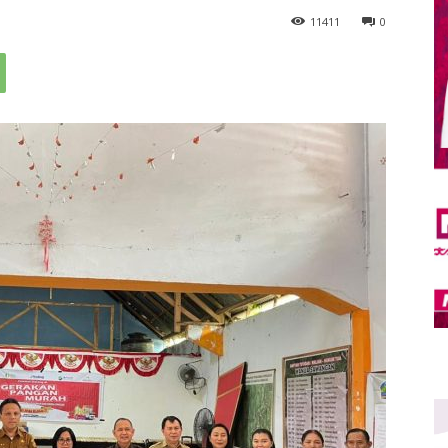
11
411
0