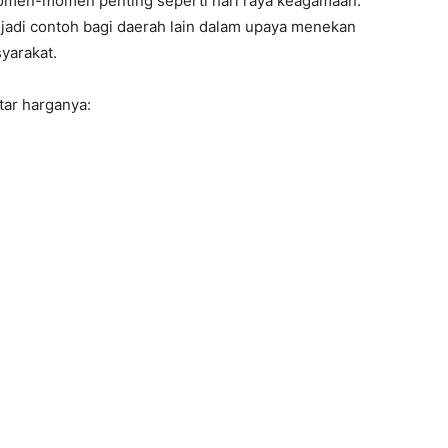
omen-momen penting seperti hari raya keagamaan.
jadi contoh bagi daerah lain dalam upaya menekan
yarakat.
tar harganya: