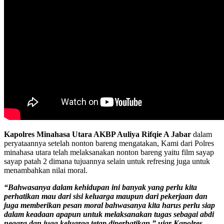
Kapolres Minahasa Utara AKBP Auliya Rifqie A Jabar
dalam
peryataannya setelah nonton bareng mengatakan, Kami dari Polres
minahasa utara telah melaksanakan nonton bareng yaitu film sayap
sayap patah 2 dimana tujuannya selain untuk refresing juga untuk
menambahkan nilai moral.
“Bahwasanya dalam kehidupan ini banyak yang perlu kita
perhatikan mau dari sisi keluarga maupun dari pekerjaan dan
juga memberikan pesan moral bahwasanya kita harus perlu siap
dalam keadaan apapun untuk melaksanakan tugas sebagai abdi
negara dan juga keluarga tetap diperhatikan,” ujar Kapolres