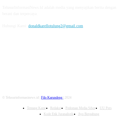
TelusurInformasiNews.Id adalah media yang menyajikan berita dengan
berani dan terpercaya.
Hubungi Kami:
donaldkarellotulung2@gmail.com
FOLLOW US
© Telusurinformasinews.id |
Filo Karundeng
| 2024
Tentang Kami
Redaksi
Pedoman Media Siber
UU Pers
Kode Etik Juranalistik
Ayo Bergabung