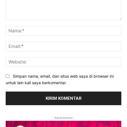
Komentar:
Na
Ema
Web
Simpan nama, email, dan situs web saya di browser ini
untuk lain kali saya berkomentar.
- Advertisment -