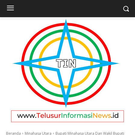
Beranda
Minahasa Utara
Bupati Minahasa Utara Dan Wakil Bupati