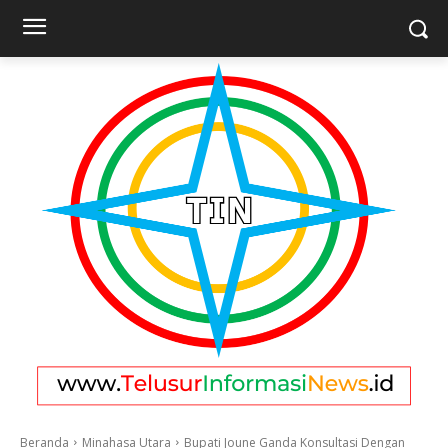
Beranda
Minahasa Utara
Bupati Joune Ganda Konsultasi Dengan