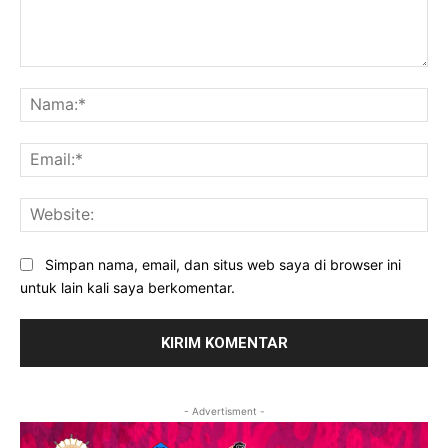
Komentar:
Na
Ema
Web
Simpan nama, email, dan situs web saya di browser ini
untuk lain kali saya berkomentar.
- Advertisment -