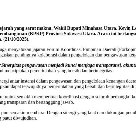
ejarah yang sarat makna, Wakil Bupati Minahasa Utara, Kevin 
bangunan (BPKP) Provinsi Sulawesi Utara. Acara ini berlangsu
 (21/10/2025).
pi juga menyatukan jajaran Forum Koordinasi Pimpinan Daerah (Forkopimd
gaskan pentingnya kolaborasi dalam pengelolaan dan pengawasan keu
“Sinergitas pengawasan menjadi kunci menjaga transparansi, akunta
mi menciptakan pemerintahan yang bersih dan berintegritas.
rgi antar instansi dalam pengawasan dan pengelolaan keuangan daerah
an dapat terwujudnya pemerintahan yang bersih dan berintegritas di 
 untuk semakin memperkuat koordinasi dengan seluruh pemangku kepen
ang transparan dan bertanggung jawab.
 pun semakin membara. Dengan sinergi yang kuat dan dukungan penuh
g patut diwujudkan.