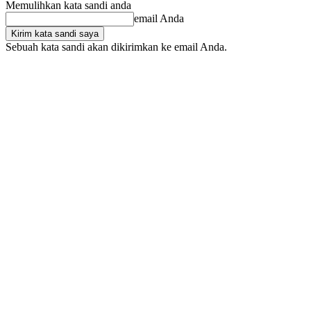
Memulihkan kata sandi anda
email Anda
Sebuah kata sandi akan dikirimkan ke email Anda.
Jumat, Agustus 7, 2026
Masuk / Bergabung
Buy now!