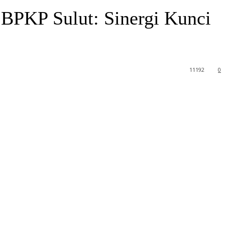
 BPKP Sulut: Sinergi Kunci
11
192
0