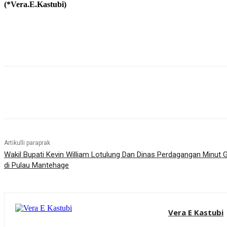
(*Vera.E.Kastubi)
Bagikan
Artikulli paraprak
Wakil Bupati Kevin William Lotulung Dan Dinas Perdagangan Minut 
di Pulau Mantehage
Vera E Kastubi