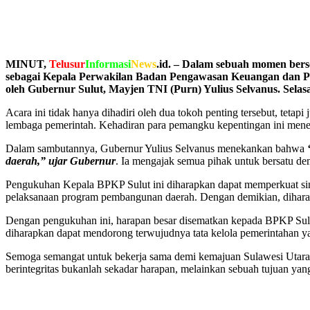
MINUT,
Telusur
Informasi
News
.id. – Dalam sebuah momen bers
sebagai Kepala Perwakilan Badan Pengawasan Keuangan dan Pem
oleh Gubernur Sulut, Mayjen TNI (Purn) Yulius Selvanus. Selasa,
Acara ini tidak hanya dihadiri oleh dua tokoh penting tersebut, teta
lembaga pemerintah. Kehadiran para pemangku kepentingan ini mene
Dalam sambutannya, Gubernur Yulius Selvanus menekankan bahwa
daerah,” ujar Gubernur
. Ia mengajak semua pihak untuk bersatu de
Pengukuhan Kepala BPKP Sulut ini diharapkan dapat memperkuat sine
pelaksanaan program pembangunan daerah. Dengan demikian, diharapk
Dengan pengukuhan ini, harapan besar disematkan kepada BPKP Sulut
diharapkan dapat mendorong terwujudnya tata kelola pemerintahan y
Semoga semangat untuk bekerja sama demi kemajuan Sulawesi Utara
berintegritas bukanlah sekadar harapan, melainkan sebuah tujuan yan