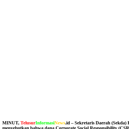
MINUT,
Telusur
Informasi
News
.id – Sekretaris Daerah (Sekda
menyebutkan bahwa dana Corporate Social Responsibility (CSR)