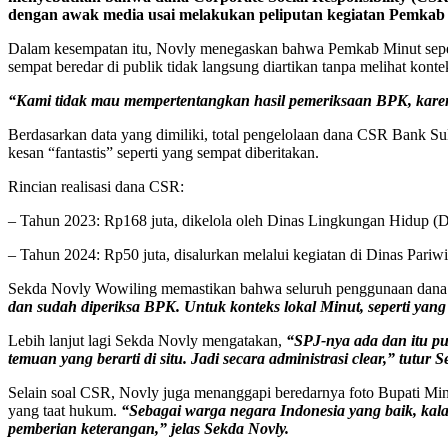
dengan awak media usai melakukan peliputan kegiatan Pemkab M
Dalam kesempatan itu, Novly menegaskan bahwa Pemkab Minut sepe
sempat beredar di publik tidak langsung diartikan tanpa melihat kont
“Kami tidak mau mempertentangkan hasil pemeriksaan BPK, karena
Berdasarkan data yang dimiliki, total pengelolaan dana CSR Bank 
kesan “fantastis” seperti yang sempat diberitakan.
Rincian realisasi dana CSR:
– Tahun 2023: Rp168 juta, dikelola oleh Dinas Lingkungan Hidup 
– Tahun 2024: Rp50 juta, disalurkan melalui kegiatan di Dinas Pariwi
Sekda Novly Wowiling memastikan bahwa seluruh penggunaan dana ters
dan sudah diperiksa BPK. Untuk konteks lokal Minut, seperti yang 
Lebih lanjut lagi Sekda Novly mengatakan,
“SPJ-nya ada dan itu p
temuan yang berarti di situ. Jadi secara administrasi clear,” tutur 
Selain soal CSR, Novly juga menanggapi beredarnya foto Bupati Min
yang taat hukum.
“Sebagai warga negara Indonesia yang baik, kala
pemberian keterangan,” jelas Sekda Novly.