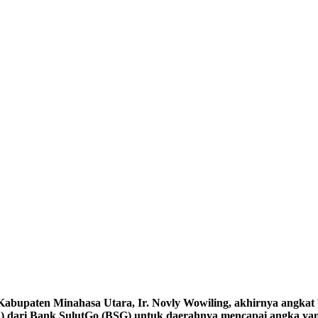
) Kabupaten Minahasa Utara, Ir. Novly Wowiling, akhirnya angkat
 dari Bank SulutGo (BSG) untuk daerahnya mencapai angka yang 