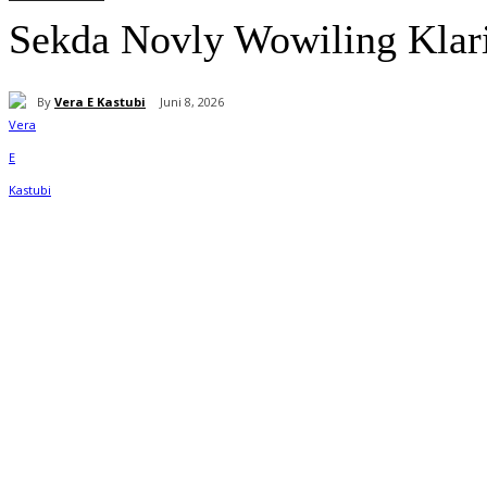
Sekda Novly Wowiling Klar
By
Vera E Kastubi
Juni 8, 2026
Bagikan