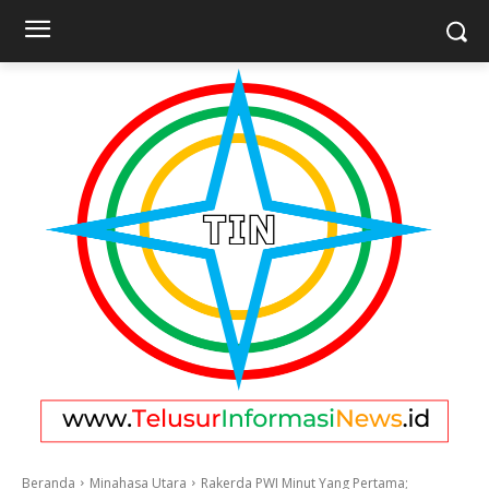
Beranda
Minahasa Utara
Rakerda PWI Minut Yang Pertama;