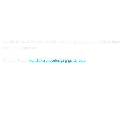
TENTANG KAMI
TelusurInformasiNews.Id adalah media yang menyajikan berita dengan
berani dan terpercaya.
Hubungi Kami:
donaldkarellotulung2@gmail.com
FOLLOW US