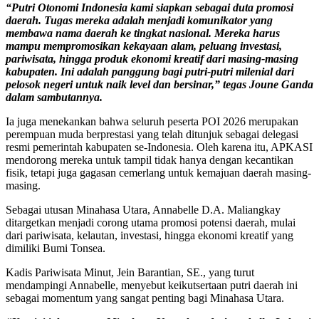
“Putri Otonomi Indonesia kami siapkan sebagai duta promosi
daerah. Tugas mereka adalah menjadi komunikator yang
membawa nama daerah ke tingkat nasional. Mereka harus
mampu mempromosikan kekayaan alam, peluang investasi,
pariwisata, hingga produk ekonomi kreatif dari masing-masing
kabupaten. Ini adalah panggung bagi putri-putri milenial dari
pelosok negeri untuk naik level dan bersinar,” tegas Joune Ganda
dalam sambutannya.
Ia juga menekankan bahwa seluruh peserta POI 2026 merupakan
perempuan muda berprestasi yang telah ditunjuk sebagai delegasi
resmi pemerintah kabupaten se-Indonesia. Oleh karena itu, APKASI
mendorong mereka untuk tampil tidak hanya dengan kecantikan
fisik, tetapi juga gagasan cemerlang untuk kemajuan daerah masing-
masing.
Sebagai utusan Minahasa Utara, Annabelle D.A. Maliangkay
ditargetkan menjadi corong utama promosi potensi daerah, mulai
dari pariwisata, kelautan, investasi, hingga ekonomi kreatif yang
dimiliki Bumi Tonsea.
Kadis Pariwisata Minut, Jein Barantian, SE., yang turut
mendampingi Annabelle, menyebut keikutsertaan putri daerah ini
sebagai momentum yang sangat penting bagi Minahasa Utara.