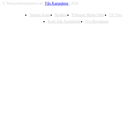
© Telusurinformasinews.id |
Filo Karundeng
| 2024
Tentang Kami
Redaksi
Pedoman Media Siber
UU Pers
Kode Etik Juranalistik
Ayo Bergabung