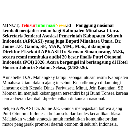
MINUT,
Telusur
Informasi
News
.id – Panggung nasional
kembali menjadi sorotan bagi Kabupaten Minahasa Utara.
Sekretaris Jenderal Asosiasi Pemerintah Kabupaten Seluruh
Indonesia (APKASI) yang juga Bupati Minahasa Utara, Dr.
Joune J.E. Ganda, SE, MAP., MM., M.Si., didampingi
Direktur Eksekutif APKASI Dr. Sarman Simanjorang, M.Si.,
secara resmi membuka audisi 20 besar finalis Putri Otonomi
Indonesia (POI) 2026. Acara bergengsi ini berlangsung di Hotel
Horison Jakarta Selatan. Selasa, (2/6/2026).
Annabelle D.A. Maliangkay tampil sebagai utusan resmi Kabupaten
Minahasa Utara dalam ajang tersebut. Kehadirannya didampingi
langsung oleh Kepala Dinas Pariwisata Minut, Jein Barantian, SE.
Momen ini menjadi kebanggaan tersendiri bagi Bumi Tonsea karena
nama daerah kembali diperkenalkan di kancah nasional.
Sekjen APKASI Dr. Joune J.E. Ganda menegaskan bahwa ajang
Putri Otonomi Indonesia bukan sekadar kontes kecantikan biasa.
Melainkan wadah strategis untuk melahirkan komunikator dan
motor penggerak promosi daerah otonom di seluruh Indonesia.