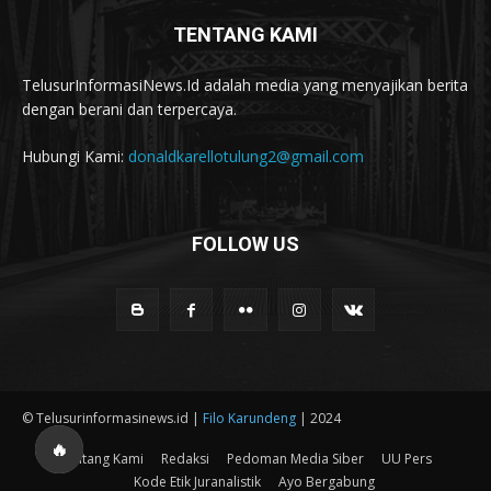
TENTANG KAMI
TelusurInformasiNews.Id adalah media yang menyajikan berita
dengan berani dan terpercaya.
Hubungi Kami:
donaldkarellotulung2@gmail.com
FOLLOW US
© Telusurinformasinews.id |
Filo Karundeng
| 2024
🔥
Tentang Kami
Redaksi
Pedoman Media Siber
UU Pers
Kode Etik Juranalistik
Ayo Bergabung