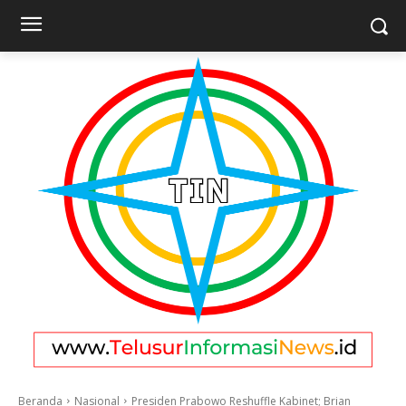
Beranda
Nasional
Presiden Prabowo Reshuffle Kabinet; Brian