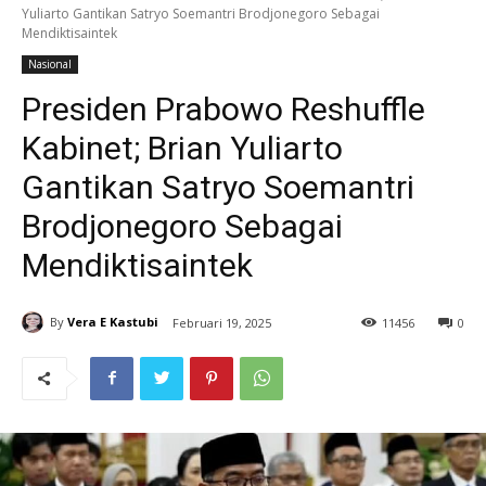
Yuliarto Gantikan Satryo Soemantri Brodjonegoro Sebagai
Mendiktisaintek
Nasional
Presiden Prabowo Reshuffle
Kabinet; Brian Yuliarto
Gantikan Satryo Soemantri
Brodjonegoro Sebagai
Mendiktisaintek
By
Vera E Kastubi
Februari 19, 2025
11
456
0