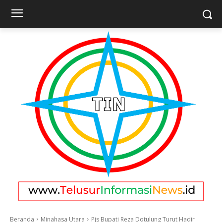
Beranda
Minahasa Utara
Pjs Bupati Reza Dotulung Turut Hadir