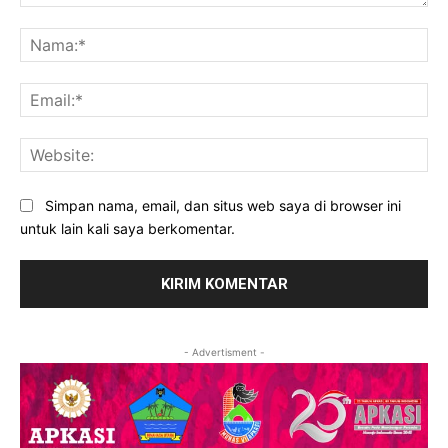
Komentar:
Na
Ema
Web
Simpan nama, email, dan situs web saya di browser ini
untuk lain kali saya berkomentar.
- Advertisment -