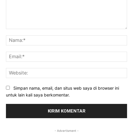
Komentar:
Na
Ema
Web
Simpan nama, email, dan situs web saya di browser ini
untuk lain kali saya berkomentar.
- Advertisment -