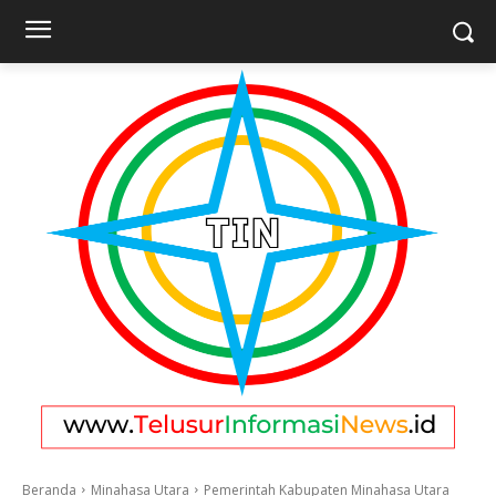
Beranda
Minahasa Utara
Pemerintah Kabupaten Minahasa Utara