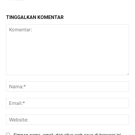
TINGGALKAN KOMENTAR
Komentar:
Na
Ema
Web
Simpan nama, email, dan situs web saya di browser ini