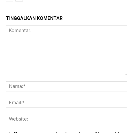
TINGGALKAN KOMENTAR
Komentar:
Na
Ema
Web