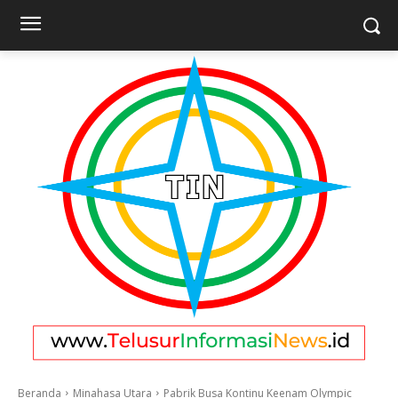
Beranda
Minahasa Utara
Pabrik Busa Kontinu Keenam Olympic