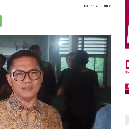
11
456
0