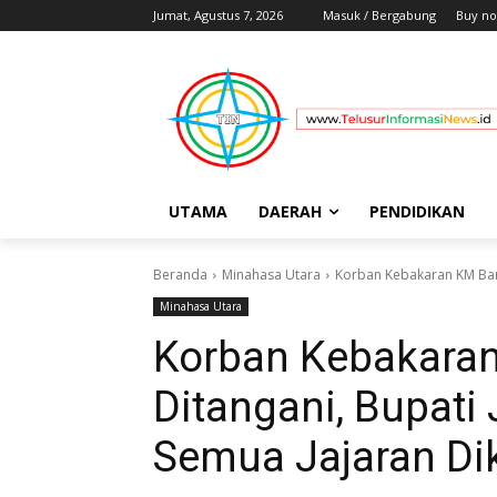
Jumat, Agustus 7, 2026
Masuk / Bergabung
Buy no
UTAMA
DAERAH
PENDIDIKAN
Beranda
Minahasa Utara
Korban Kebakaran KM Barc
Minahasa Utara
Korban Kebakaran
Ditangani, Bupati
Semua Jajaran Di