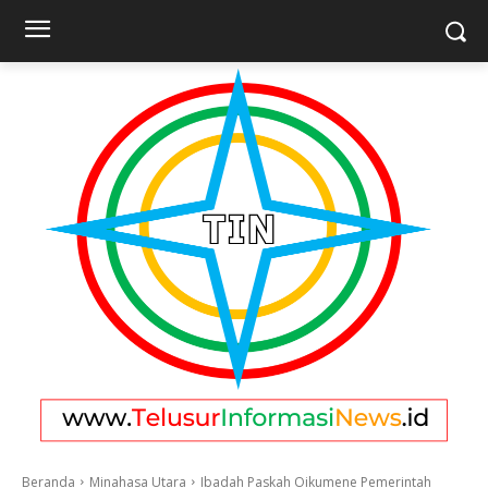
Beranda
Minahasa Utara
Ibadah Paskah Oikumene Pemerintah