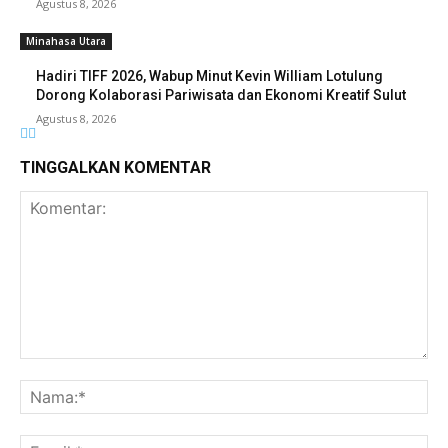
Agustus 8, 2026
Minahasa Utara
Hadiri TIFF 2026, Wabup Minut Kevin William Lotulung
Dorong Kolaborasi Pariwisata dan Ekonomi Kreatif Sulut
Agustus 8, 2026
TINGGALKAN KOMENTAR
Komentar:
Na
Ema