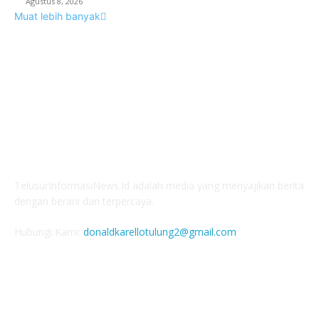
Agustus 8, 2026
Muat lebih banyak
TENTANG KAMI
TelusurInformasiNews.Id adalah media yang menyajikan berita
dengan berani dan terpercaya.
Hubungi Kami:
donaldkarellotulung2@gmail.com
FOLLOW US