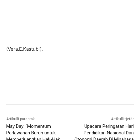
(Vera.E.Kastubi).
Artikulli paraprak
Artikulli tjetër
May Day: “Momentum
Upacara Peringatan Hari
Perlawanan Buruh untuk
Pendidikan Nasional Dan
Memperjuangkan Hak-Hak
Otonomi Daerah Di Minahasa