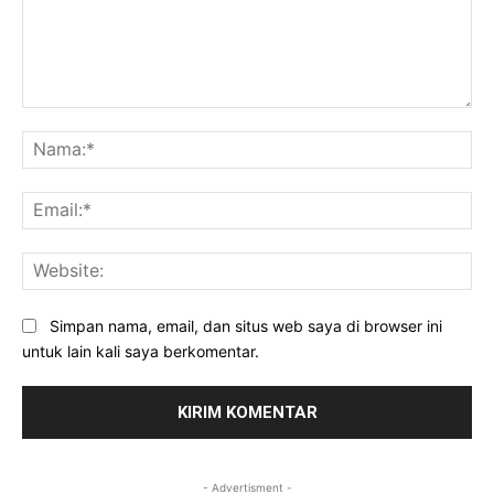
Komentar:
Na
Ema
Web
Simpan nama, email, dan situs web saya di browser ini
untuk lain kali saya berkomentar.
- Advertisment -