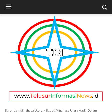
Beranda
Minahasa Utara
Bupati Minahasa Utara Hadir Dalam