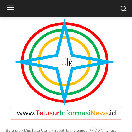
Beranda
Minahasa Utara
Bupati Joune Ganda; RPJMD Minahasa