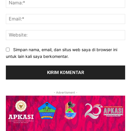
Na
Ema
Web
Simpan nama, email, dan situs web saya di browser ini
untuk lain kali saya berkomentar.
- Advertisment -