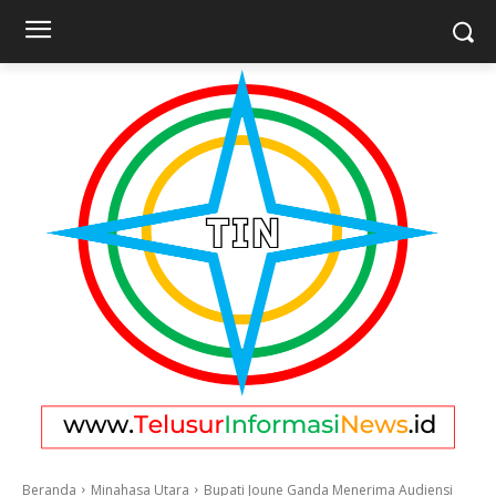
Beranda
Minahasa Utara
Bupati Joune Ganda Menerima Audiensi