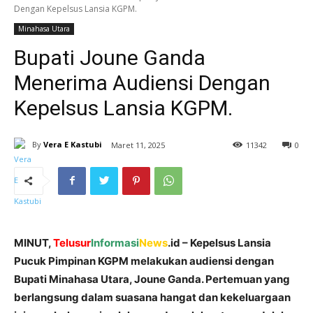
Dengan Kepelsus Lansia KGPM.
Minahasa Utara
Bupati Joune Ganda
Menerima Audiensi Dengan
Kepelsus Lansia KGPM.
By
Vera E Kastubi
Maret 11, 2025
11
342
0
MINUT,
Telusur
I
nformasi
News
.id – Kepelsus Lansia
Pucuk Pimpinan KGPM melakukan audiensi dengan
Bupati Minahasa Utara, Joune Ganda. Pertemuan yang
berlangsung dalam suasana hangat dan kekeluargaan