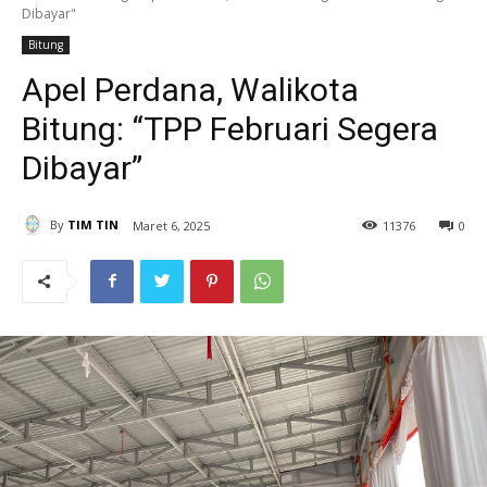
Dibayar"
Bitung
Apel Perdana, Walikota
Bitung: “TPP Februari Segera
Dibayar”
By
TIM TIN
Maret 6, 2025
11
376
0