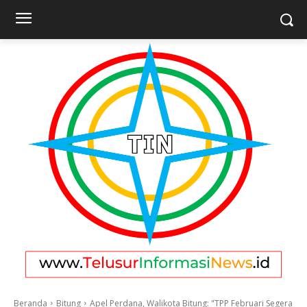
Beranda
Bitung
Apel Perdana, Walikota Bitung: "TPP Februari Segera