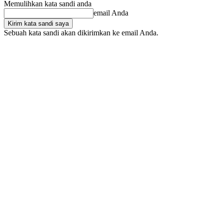
Memulihkan kata sandi anda
email Anda
Sebuah kata sandi akan dikirimkan ke email Anda.
Sabtu, Agustus 8, 2026
Masuk / Bergabung
Buy now!