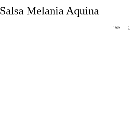
 Salsa Melania Aquina
11
509
0