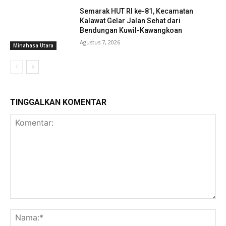
Semarak HUT RI ke-81, Kecamatan
Kalawat Gelar Jalan Sehat dari
Bendungan Kuwil-Kawangkoan
Agustus 7, 2026
Minahasa Utara
TINGGALKAN KOMENTAR
Komentar:
Na