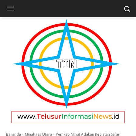
Beranda
Minahasa Utara
Pemkab Minut Adakan Kegiatan Safari