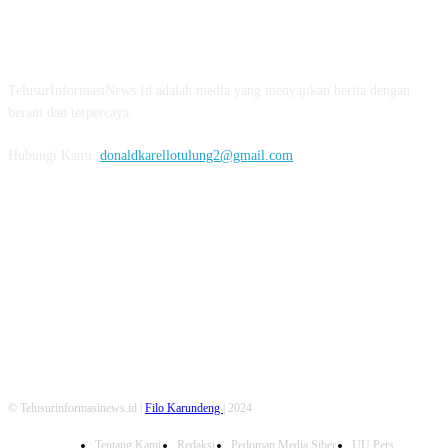
TENTANG KAMI
TelusurInformasiNews.Id adalah media yang menyajikan berita dengan
berani dan terpercaya.
Hubungi Kami:
donaldkarellotulung2@gmail.com
FOLLOW US
© Telusurinformasinews.id |
Filo Karundeng
| 2024
Tentang Kami
Redaksi
Pedoman Media Siber
UU Pers