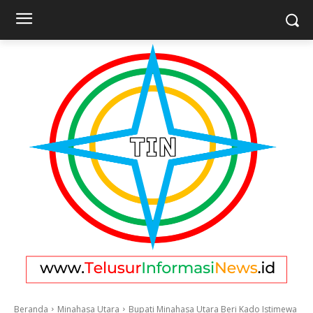
Beranda
Minahasa Utara
Bupati Minahasa Utara Beri Kado Istimewa