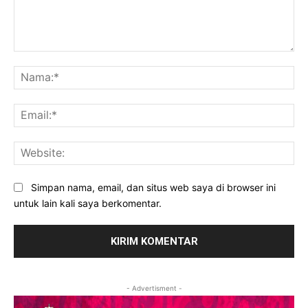
Komentar:
Na
Ema
Web
Simpan nama, email, dan situs web saya di browser ini
untuk lain kali saya berkomentar.
- Advertisment -