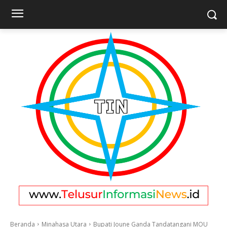
Beranda
Minahasa Utara
Bupati Joune Ganda Tandatangani MOU