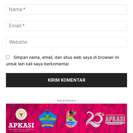
Komentar:
Na
Ema
Web
Simpan nama, email, dan situs web saya di browser ini
untuk lain kali saya berkomentar.
- Advertisment -