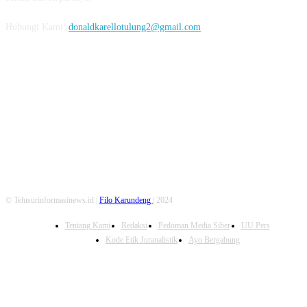
Hubungi Kami:
donaldkarellotulung2@gmail.com
FOLLOW US
© Telusurinformasinews.id |
Filo Karundeng
| 2024
Tentang Kami
Redaksi
Pedoman Media Siber
UU Pers
Kode Etik Juranalistik
Ayo Bergabung