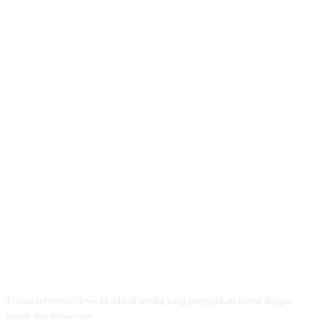
TENTANG KAMI
TelusurInformasiNews.Id adalah media yang menyajikan berita dengan
berani dan terpercaya.