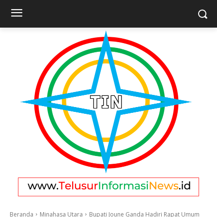
Beranda
Minahasa Utara
Bupati Joune Ganda Hadiri Rapat Umum