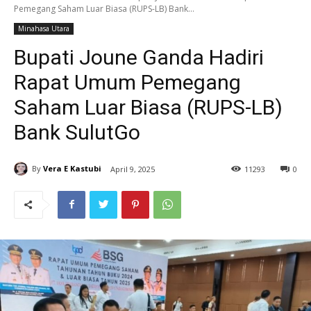
Pemegang Saham Luar Biasa (RUPS-LB) Bank...
Minahasa Utara
Bupati Joune Ganda Hadiri
Rapat Umum Pemegang
Saham Luar Biasa (RUPS-LB)
Bank SulutGo
By
Vera E Kastubi
April 9, 2025
11
293
0