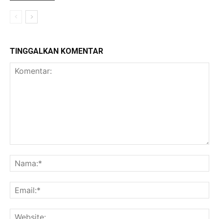
TINGGALKAN KOMENTAR
Komentar:
Na
Ema
Web