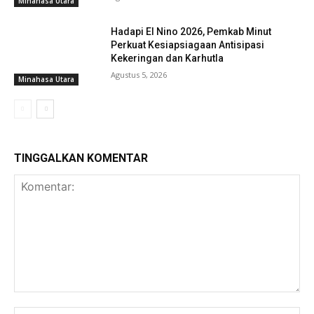
Minahasa Utara
Hadapi El Nino 2026, Pemkab Minut
Perkuat Kesiapsiagaan Antisipasi
Kekeringan dan Karhutla
Agustus 5, 2026
Minahasa Utara
TINGGALKAN KOMENTAR
Komentar:
Na