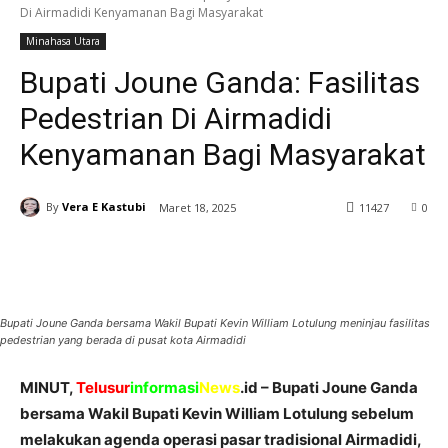
Di Airmadidi Kenyamanan Bagi Masyarakat
Minahasa Utara
Bupati Joune Ganda: Fasilitas
Pedestrian Di Airmadidi
Kenyamanan Bagi Masyarakat
By
Vera E Kastubi
Maret 18, 2025
11
427
0
Bupati Joune Ganda bersama Wakil Bupati Kevin William Lotulung meninjau fasilitas
pedestrian yang berada di pusat kota Airmadidi
MINUT,
Telusur
informasi
News
.id – Bupati Joune Ganda
bersama Wakil Bupati Kevin William Lotulung sebelum
melakukan agenda operasi pasar tradisional Airmadidi,