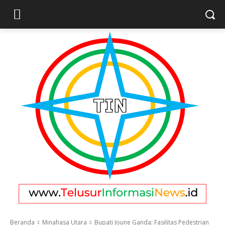
Beranda
Minahasa Utara
Bupati Joune Ganda: Fasilitas Pedestrian