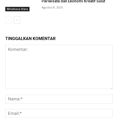
Pariwisata dan Ekonomi Kreatif Sulut
Agustus 8, 2026
Minahasa Utara
TINGGALKAN KOMENTAR
Komentar:
Na
Ema