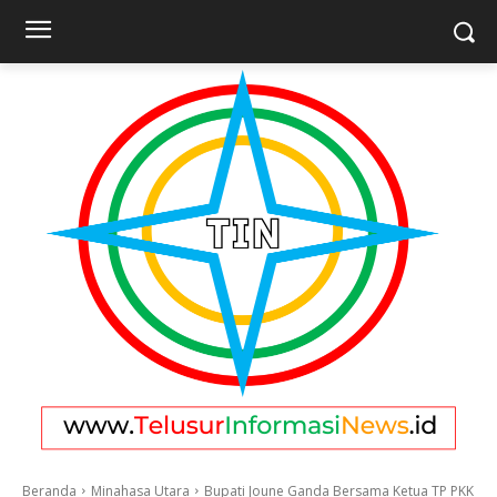
Beranda
Minahasa Utara
Bupati Joune Ganda Bersama Ketua TP PKK